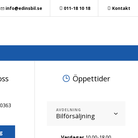
info@edinsbil.se
011-18 10 18
Kontakt
oss
Öppettider
60363
AVDELNING
g
Vardagar
10.00-18.00