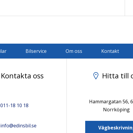
ilar
Bilservice
Om oss
Kontakt
Kontakta oss
Hitta till 
Hammargatan 56, 
011-18 10 18
Norrköping
info@edinsbil.se
Vägbeskrivnin