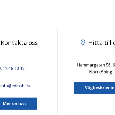
Kontakta oss
Hitta till 
Hammargatan 56, 
011-18 10 18
Norrköping
info@edinsbil.se
Vägbeskrivnin
Mer om oss